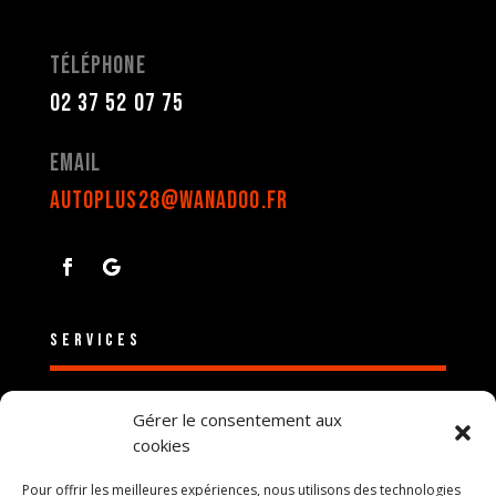
TéléPhone
02 37 52 07 75
Email
autoplus28@wanadoo.fr
Services
Pièces détachées auto
Gérer le consentement aux
cookies
Révision / Entretien
Réparations mécaniques
Pour offrir les meilleures expériences, nous utilisons des technologies